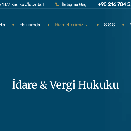
+90 216 784 5
:18/7 Kadıköy/İstanbul
İletişime Geç
yfa
Hakkımda
Hizmetlerimiz
S.S.S
İdare & Vergi Hukuku