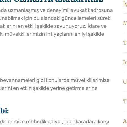
İ
unda uzmanlaşmış ve deneyimli avukat kadrosuna
sunabilmek için bu alandaki güncellemeleri sürekli
M
aklarını en etkili şekilde savunuyoruz. İdare ve
, müvekkillerimizin ihtiyaçlarını en iyi şekilde
T
İ
rgi beyannameleri gibi konularda müvekkillerimize
G
erini en etkin şekilde yerine getirmelerine
T
bi:
A
illerimize rehberlik ediyor, idari kararlara karşı