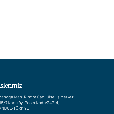
islerimiz
anağa Mah. Rıhtım Cad. Ülsel İş Merkezi
18/7 Kadıköy, Posta Kodu:34714,
ANBUL-TÜRKİYE