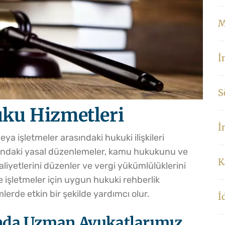
M
İ
S
uku Hizmetleri
İ
ya işletmeler arasındaki hukuki ilişkileri
alandaki yasal düzenlemeler, kamu hukukunu ve
K
liyetlerini düzenler ve vergi yükümlülüklerini
ve işletmeler için uygun hukuki rehberlik
mlerde etkin bir şekilde yardımcı olur.
İ
nda Uzman Avukatlarımız