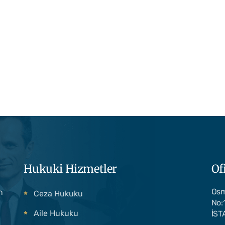
Hukuki Hizmetler
Of
Osm
n
Ceza Hukuku
No:
Aile Hukuku
İST