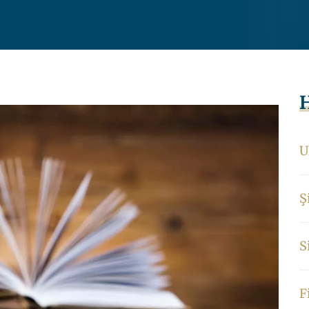
H
U
Ş
S
F